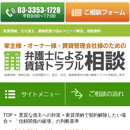
家賃滞納、立ち退き、建物明度の悩みスピード解決。相談無料
TOP
>
悪質な借主への対策
>
家賃滞納で契約解除したい場
合
> 「信頼関係の破壊」の判断基準