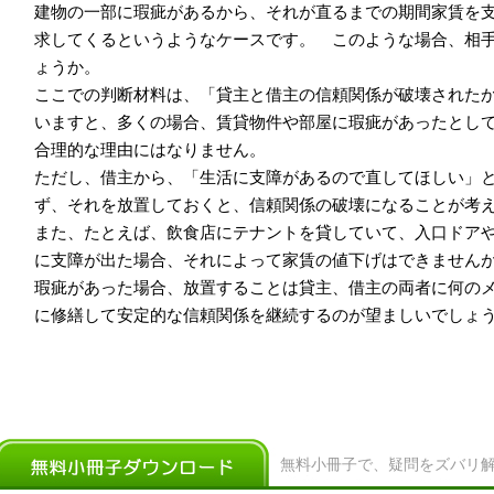
建物の一部に瑕疵があるから、それが直るまでの期間家賃を
求してくるというようなケースです。 このような場合、相
ょうか。
ここでの判断材料は、「貸主と借主の信頼関係が破壊された
いますと、多くの場合、賃貸物件や部屋に瑕疵があったとし
合理的な理由にはなりません。
ただし、借主から、「生活に支障があるので直してほしい」
ず、それを放置しておくと、信頼関係の破壊になることが考
また、たとえば、飲食店にテナントを貸していて、入口ドア
に支障が出た場合、それによって家賃の値下げはできません
瑕疵があった場合、放置することは貸主、借主の両者に何の
に修繕して安定的な信頼関係を継続するのが望ましいでしょ
無料小冊子で、疑問をズバリ解決