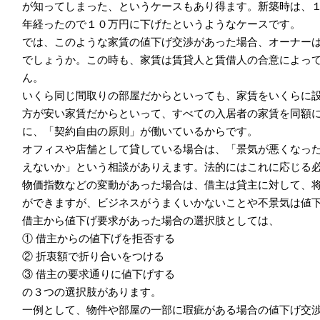
が知ってしまった、というケースもあり得ます。新築時は、
年経ったので１０万円に下げたというようなケースです。
では、このような家賃の値下げ交渉があった場合、オーナー
でしょうか。この時も、家賃は賃貸人と賃借人の合意によっ
ん。
いくら同じ間取りの部屋だからといっても、家賃をいくらに
方が安い家賃だからといって、すべての入居者の家賃を同額
に、「契約自由の原則」が働いているからです。
オフィスや店舗として貸している場合は、「景気が悪くなっ
えないか」という相談がありえます。法的にはこれに応じる
物価指数などの変動があった場合は、借主は貸主に対して、
ができますが、ビジネスがうまくいかないことや不景気は値
借主から値下げ要求があった場合の選択肢としては、
① 借主からの値下げを拒否する
② 折衷額で折り合いをつける
③ 借主の要求通りに値下げする
の３つの選択肢があります。
一例として、物件や部屋の一部に瑕疵がある場合の値下げ交