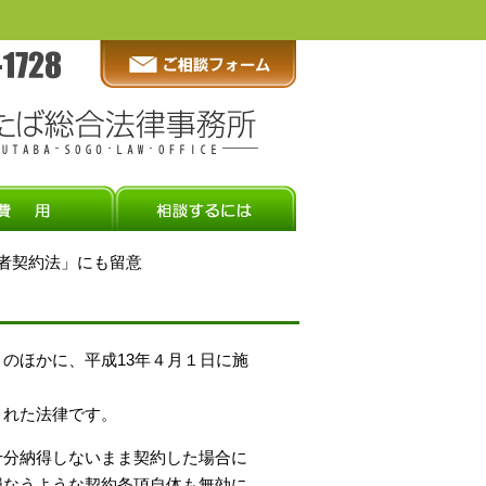
費者契約法」にも留意
のほかに、平成13年４月１日に施
された法律です。
十分納得しないまま契約した場合に
損なうような契約条項自体も無効に