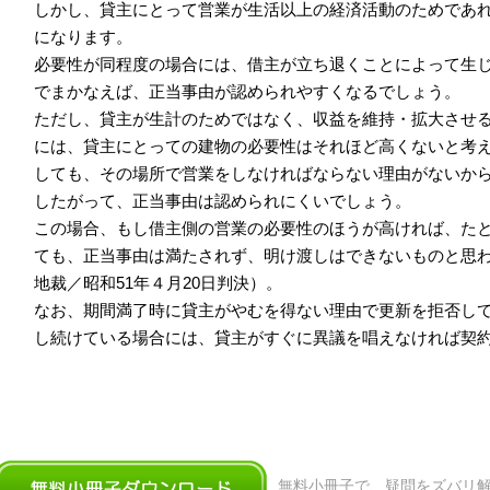
しかし、貸主にとって営業が生活以上の経済活動のためであ
になります。
必要性が同程度の場合には、借主が立ち退くことによって生
でまかなえば、正当事由が認められやすくなるでしょう。
ただし、貸主が生計のためではなく、収益を維持・拡大させ
には、貸主にとっての建物の必要性はそれほど高くないと考
しても、その場所で営業をしなければならない理由がないか
したがって、正当事由は認められにくいでしょう。
この場合、もし借主側の営業の必要性のほうが高ければ、た
ても、正当事由は満たされず、明け渡しはできないものと思
地裁／昭和51年４月20日判決）。
なお、期間満了時に貸主がやむを得ない理由で更新を拒否し
し続けている場合には、貸主がすぐに異議を唱えなければ契
無料小冊子で、疑問をズバリ解決